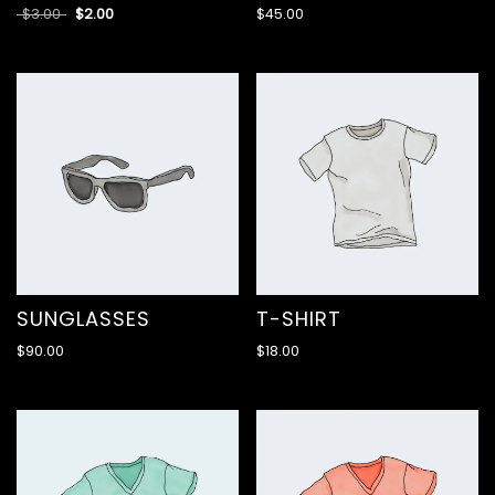
$
3.00
$
2.00
$
45.00
SUNGLASSES
T-SHIRT
$
90.00
$
18.00