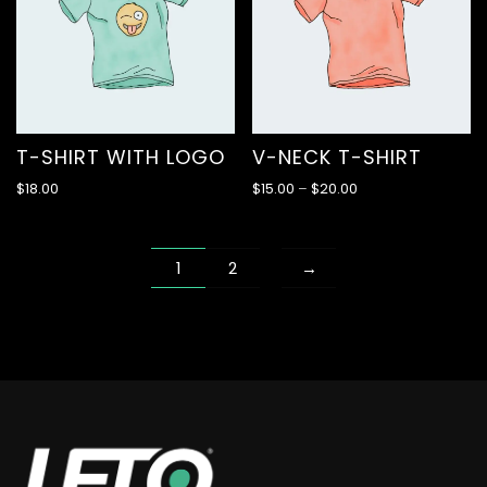
V-NECK T-SHIRT
T-SHIRT WITH LOGO
$
15.00
–
$
20.00
$
18.00
1
2
→