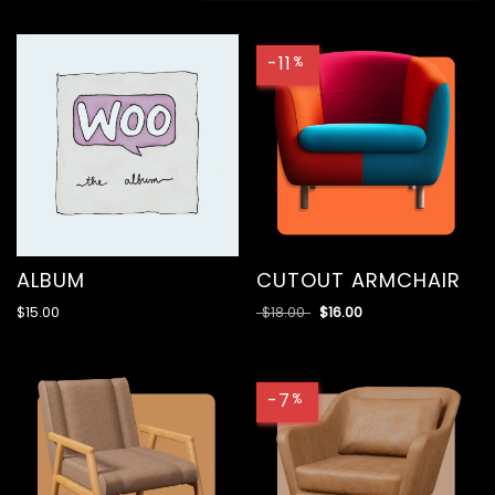
-11
%
ALBUM
CUTOUT ARMCHAIR
$
15.00
$
18.00
$
16.00
-7
%